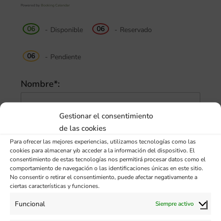
Powered by
Booking Calendar
06
06
-
Disponible
-
Reservado
06
-
Pendiente
Nombre*:
Gestionar el consentimiento
Apellidos*:
de las cookies
Para ofrecer las mejores experiencias, utilizamos tecnologías como las
cookies para almacenar y/o acceder a la información del dispositivo. El
Email*:
consentimiento de estas tecnologías nos permitirá procesar datos como el
comportamiento de navegación o las identificaciones únicas en este sitio.
No consentir o retirar el consentimiento, puede afectar negativamente a
ciertas características y funciones.
Teléfono:
Funcional
Siempre activo