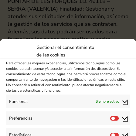
PUNTAR DE LES FORQUES 1D. 46118 –
SERRA (VALENCIA) Finalidad: Gestionar y
atender sus solicitudes de información, así como
la gestión de los servicios que se contraten.
Además, sus datos podrán ser usados para
formalizar los pagos que realice, y poder
emitirle la correspondiente factura. Derechos:
Gestionar el consentimiento
Puede ejercitar los derechos de Acceso,
de las cookies
Rectificación, Portabilidad, Limitación del
Para ofrecer las mejores experiencias, utilizamos tecnologías como las
tratamiento, Supresión o, en su caso, Oposición,
cookies para almacenar y/o acceder a la información del dispositivo. El
consentimiento de estas tecnologías nos permitirá procesar datos como el
conforme se indica en la Política de Privacidad.
comportamiento de navegación o las identificaciones únicas en este sitio.
Base Jurídica: RGPD 6.1.a) El interesado dio su
No consentir o retirar el consentimiento, puede afectar negativamente a
ciertas características y funciones.
consentimiento para el tratamiento de sus
datos personales para uno o varios fines
Funcional
Siempre activo
específicos Plazo de Conservación: Los datos se
conservarán el tiempo mínimo necesario para
Preferencias
llevar a cabo las gestiones derivadas de las
consultas planteadas Destinatarios: Los datos
Estadísticas