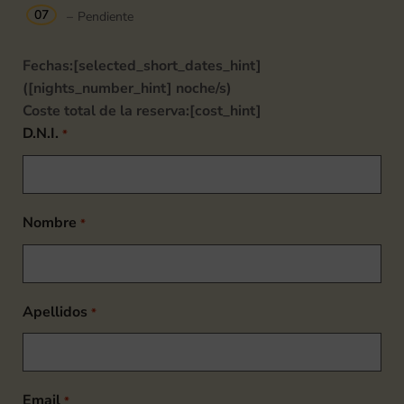
07
–
Pendiente
Fechas:
[selected_short_dates_hint]
([nights_number_hint] noche/s)
Coste total de la reserva:
[cost_hint]
D.N.I.
*
Nombre
*
Apellidos
*
Email
*