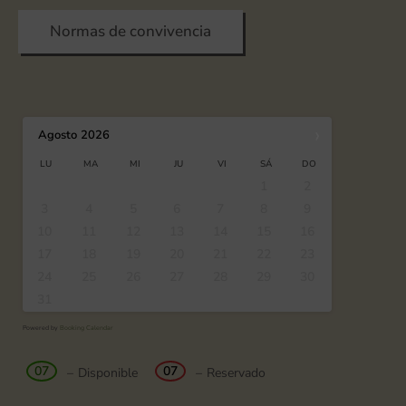
Normas de convivencia
›
Agosto
2026
LU
MA
MI
JU
VI
SÁ
DO
1
2
3
4
5
6
7
8
9
10
11
12
13
14
15
16
17
18
19
20
21
22
23
24
25
26
27
28
29
30
31
Powered by
Booking Calendar
07
07
–
Disponible
–
Reservado