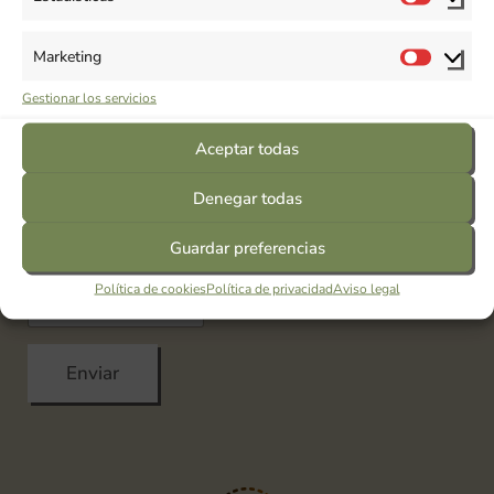
personales no se cederán a terceros salvo por
imperativo legal
Marketing
Doy mi consentimiento para que me envíen al e-
Gestionar los servicios
mail boletines informativos, así como promociones y
Aceptar todas
ofertas
Denegar todas
He leído y acepto la <a href="/es/politica-de-
privacidad/">Política de privacidad</a>
Guardar preferencias
Política de cookies
Política de privacidad
Aviso legal